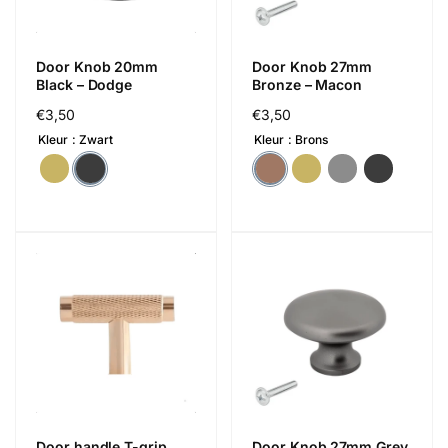
Door Knob 20mm
Door Knob 27mm
Black – Dodge
Bronze – Macon
Regular
€3,50
Regular
€3,50
price
price
Kleur
Zwart
Kleur
Brons
Door handle T-grip
Door Knob 27mm Grey