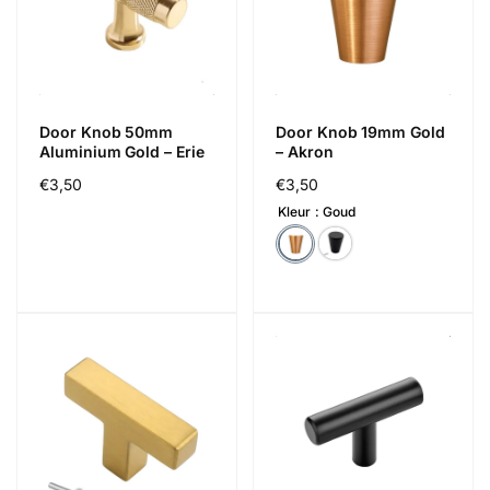
Door Knob 50mm
Door Knob 19mm Gold
Aluminium Gold – Erie
– Akron
Regular
€3,50
Regular
€3,50
price
price
Kleur
Goud