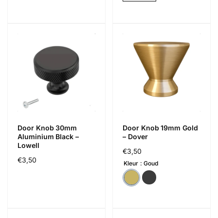
Door Knob 30mm
Door Knob 19mm Gold
Aluminium Black –
– Dover
Lowell
Regular
€3,50
Regular
€3,50
price
Kleur
Goud
price