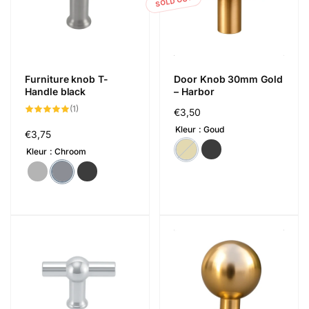
SOLD OUT
Furniture knob T-
Door Knob 30mm Gold
Handle black
– Harbor
1
(1)
Regular
€3,50
total
reviews
price
Kleur
Goud
Regular
€3,75
price
Kleur
Chroom