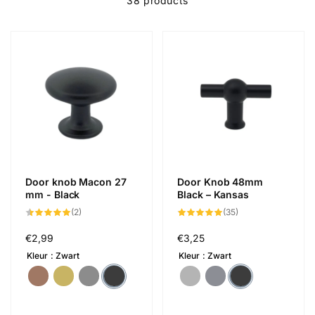
38 products
Door knob Macon 27
Door Knob 48mm
mm - Black
Black – Kansas
2
35
(2)
(35)
total
total
reviews
reviews
Regular
€2,99
Regular
€3,25
price
price
Kleur
Zwart
Kleur
Zwart