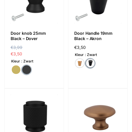
Door knob 25mm
Door Handle 19mm
Black – Dover
Black – Akron
R
€3,99
S
Regular
€3,50
e
a
€3,50
price
Kleur
Zwart
g
l
Kleur
Zwart
u
e
l
p
a
r
r
i
p
c
r
e
i
c
e