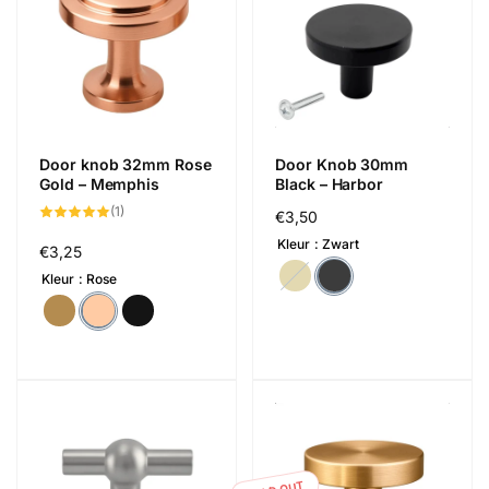
Door knob 32mm Rose
Door Knob 30mm
Gold – Memphis
Black – Harbor
1
(1)
Regular
€3,50
total
reviews
price
Kleur
Zwart
Regular
€3,25
price
Kleur
Rose