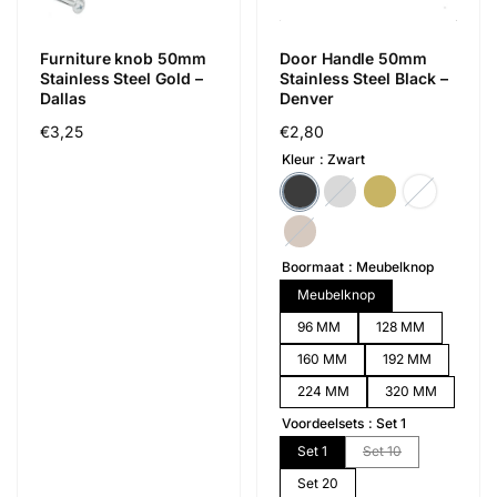
Furniture knob 50mm
Door Handle 50mm
Stainless Steel Gold –
Stainless Steel Black –
Dallas
Denver
Regular
€3,25
Regular
€2,80
price
price
Kleur
Zwart
Boormaat
Meubelknop
Meubelknop
96 MM
128 MM
160 MM
192 MM
224 MM
320 MM
Voordeelsets
Set 1
Set 1
Set 10
Set 20