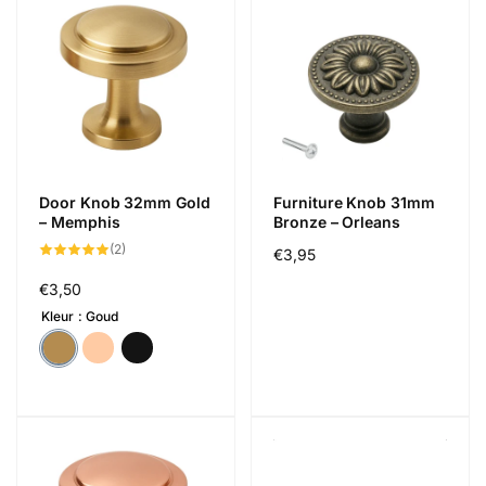
Door Knob 32mm Gold
Furniture Knob 31mm
– Memphis
Bronze – Orleans
2
(2)
Regular
€3,95
total
reviews
price
Regular
€3,50
price
Kleur
Goud