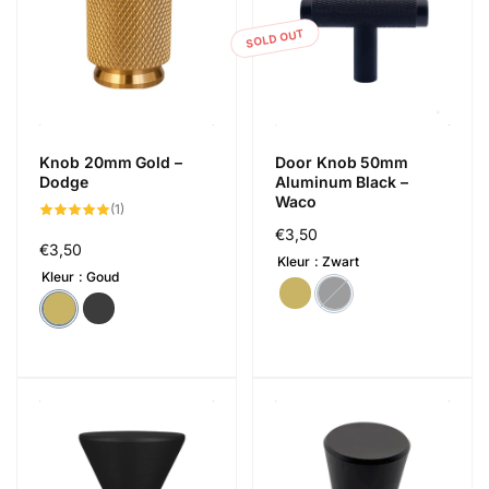
SOLD OUT
Knob 20mm Gold –
Door Knob 50mm
Dodge
Aluminum Black –
Waco
1
(1)
total
Regular
€3,50
reviews
Regular
€3,50
price
Kleur
Zwart
price
Kleur
Goud