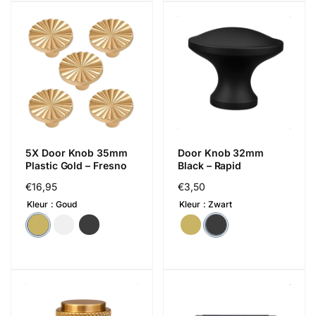
5X Door Knob 35mm
Door Knob 32mm
Plastic Gold – Fresno
Black – Rapid
Regular
€16,95
Regular
€3,50
price
price
Kleur
Goud
Kleur
Zwart