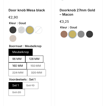
Door knob Mesa black
Doorknob 27mm Gold
– Macon
Regular
€2,90
Regular
€3,25
price
Kleur
Goud
price
Kleur
Goud
Boormaat
Meubelknop
Meubelknop
96 MM
128 MM
160 MM
192 MM
224 MM
320 MM
Voordeelsets
Set 1
Set 1
Set 10
Set 20