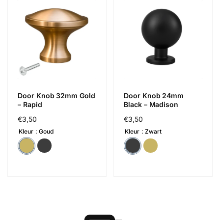
Door Knob 32mm Gold
Door Knob 24mm
– Rapid
Black – Madison
Regular
€3,50
Regular
€3,50
price
price
Kleur
Goud
Kleur
Zwart