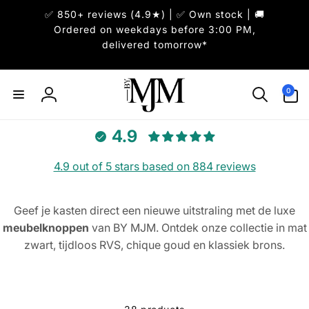
Skip to
✅ 850+ reviews (4.9★) | ✅ Own stock | 🚚
content
Ordered on weekdays before 3:00 PM,
delivered tomorrow*
0
0
items
Log
in
4.9
4.9 out of 5 stars based on 884 reviews
Geef je kasten direct een nieuwe uitstraling met de luxe
meubelknoppen
van BY MJM. Ontdek onze collectie in mat
zwart, tijdloos RVS, chique goud en klassiek brons.