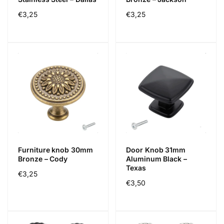
Regular
€3,25
Regular
€3,25
price
price
Furniture knob 30mm
Door Knob 31mm
Bronze – Cody
Aluminum Black –
Texas
Regular
€3,25
Regular
€3,50
price
price