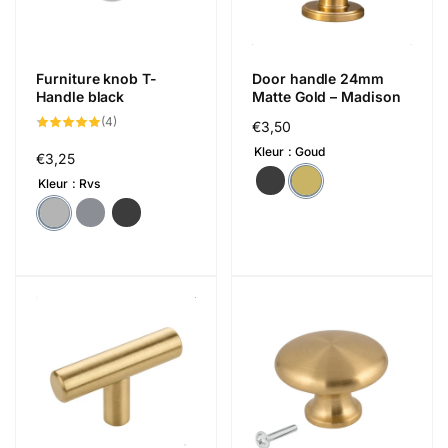
Furniture knob T-
Door handle 24mm
Handle black
Matte Gold – Madison
4
(4)
Regular
€3,50
total
reviews
price
Kleur
Goud
Regular
€3,25
price
Kleur
Rvs