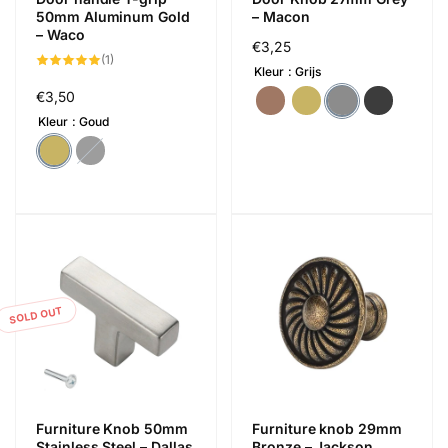
50mm Aluminum Gold
– Macon
– Waco
Regular
€3,25
1
(1)
price
total
Kleur
Grijs
reviews
Regular
€3,50
price
Kleur
Goud
SOLD OUT
Furniture Knob 50mm
Furniture knob 29mm
Stainless Steel – Dallas
Bronze – Jackson