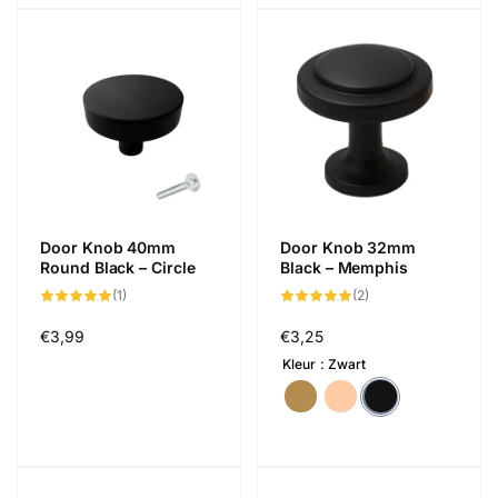
Door Knob 40mm
Door Knob 32mm
Round Black – Circle
Black – Memphis
1
2
(1)
(2)
total
total
reviews
reviews
Regular
€3,99
Regular
€3,25
price
price
Kleur
Zwart