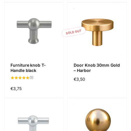
SOLD OUT
Furniture knob T-
Door Knob 30mm Gold
Handle black
– Harbor
1
(1)
Regular
€3,50
total
reviews
price
Regular
€3,75
price