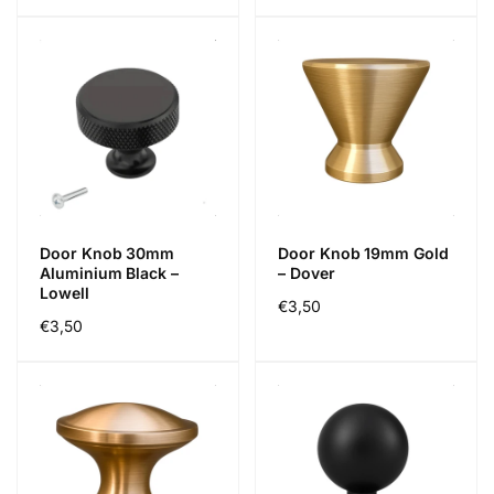
price
price
Door Knob 30mm
Door Knob 19mm Gold
Aluminium Black –
– Dover
Lowell
Regular
€3,50
Regular
€3,50
price
price