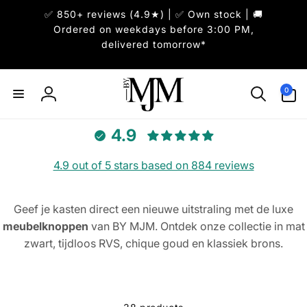
Skip to
✅ 850+ reviews (4.9★) | ✅ Own stock | 🚚
content
Ordered on weekdays before 3:00 PM,
delivered tomorrow*
0
0
items
Log
in
4.9
4.9 out of 5 stars based on 884 reviews
Geef je kasten direct een nieuwe uitstraling met de luxe
meubelknoppen
van BY MJM. Ontdek onze collectie in mat
zwart, tijdloos RVS, chique goud en klassiek brons.