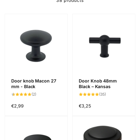
38 products
Door knob Macon 27
Door Knob 48mm
mm - Black
Black – Kansas
2
35
(2)
(35)
total
total
reviews
reviews
Regular
€2,99
Regular
€3,25
price
price