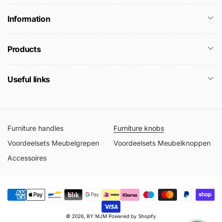
Information
Products
Useful links
Furniture handles
Furniture knobs
Voordeelsets Meubelgrepen
Voordeelsets Meubelknoppen
Accessoires
Payment
© 2026,
BY MJM
Powered by Shopify
methods