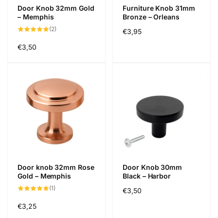
Door Knob 32mm Gold
Furniture Knob 31mm
– Memphis
Bronze – Orleans
2
(2)
Regular
€3,95
total
reviews
price
Regular
€3,50
price
Door knob 32mm Rose
Door Knob 30mm
Gold – Memphis
Black – Harbor
1
(1)
Regular
€3,50
total
reviews
price
Regular
€3,25
price