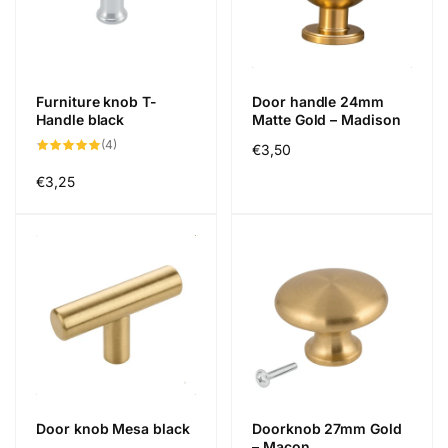
Furniture knob T-
Door handle 24mm
Handle black
Matte Gold – Madison
4
(4)
Regular
€3,50
total
reviews
price
Regular
€3,25
price
Door knob Mesa black
Doorknob 27mm Gold
– Macon