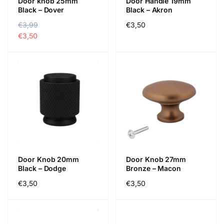
Door knob 25mm
Door Handle 19mm
Black – Dover
Black – Akron
R
€3,99
S
Regular
€3,50
e
a
€3,50
price
g
l
u
e
l
p
a
r
r
i
p
c
r
e
i
c
e
Door Knob 20mm
Door Knob 27mm
Black – Dodge
Bronze – Macon
Regular
€3,50
Regular
€3,50
price
price