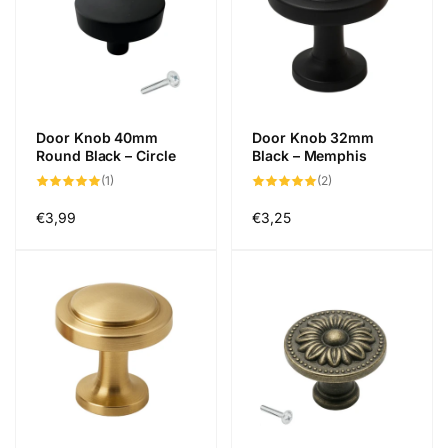
Door Knob 40mm
Door Knob 32mm
Round Black – Circle
Black – Memphis
1
2
(1)
(2)
total
total
reviews
reviews
Regular
€3,99
Regular
€3,25
price
price