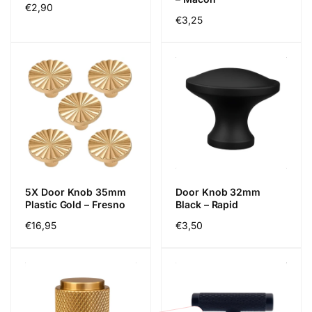
Regular
€2,90
Regular
€3,25
price
price
5X Door Knob 35mm
Door Knob 32mm
Plastic Gold – Fresno
Black – Rapid
Regular
€16,95
Regular
€3,50
price
price