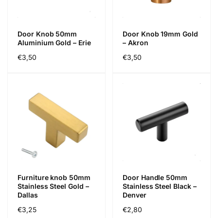
Door Knob 50mm
Door Knob 19mm Gold
Aluminium Gold – Erie
– Akron
Regular
€3,50
Regular
€3,50
price
price
Furniture knob 50mm
Door Handle 50mm
Stainless Steel Gold –
Stainless Steel Black –
Dallas
Denver
Regular
€3,25
Regular
€2,80