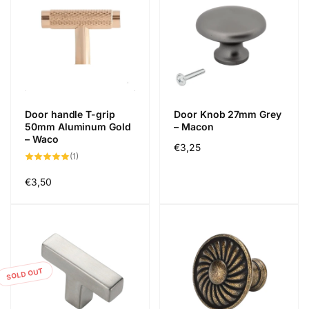
Door handle T-grip
Door Knob 27mm Grey
50mm Aluminum Gold
– Macon
– Waco
Regular
€3,25
1
(1)
price
total
reviews
Regular
€3,50
price
SOLD OUT