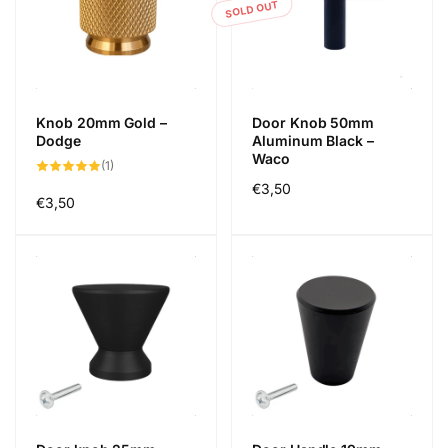
SOLD OUT
Knob 20mm Gold –
Door Knob 50mm
Dodge
Aluminum Black –
Waco
1
(1)
total
Regular
€3,50
reviews
Regular
€3,50
price
price