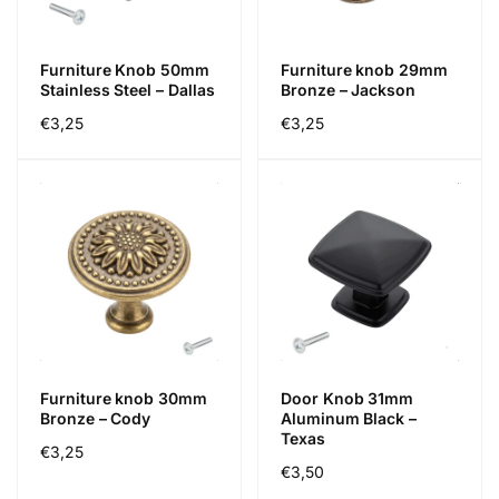
Furniture Knob 50mm
Furniture knob 29mm
Stainless Steel – Dallas
Bronze – Jackson
Regular
€3,25
Regular
€3,25
price
price
Furniture knob 30mm
Door Knob 31mm
Bronze – Cody
Aluminum Black –
Texas
Regular
€3,25
Regular
€3,50
price
price